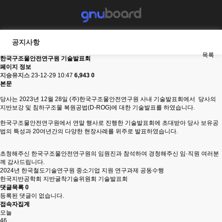
공지사항
목록
한국구조물안전연구원 기술발표회
페이지 정보
지승유지스
23-12-29 10:47
6,943
0
본문
당사는 2023년 12월 28일 (주)한국구조물안전연구원 사내 기술발표회에서 당사의
지반보강 및 침하구조물 복원공법(D-ROG)에 대한 기술발표를 하였습니다.
한국구조물안전연구원에서 연말 행사로 진행한 기술발표회에 초대받아 당사 보유공
법의 특성과 20여년간의 다양한 현장사례를 위주로 발표하였습니다.
초청해주신 한국구조물안전연구원의 임원진과 참석하여 경청해주신 임·직원 여러분
께 감사드립니다.
2024년 한국철도기술연구원 중소기업 지원 연구과제 공동수행
한국지반공학회 지반굴착기술위원회 기술발표회
댓글목록
0
등록된 댓글이 없습니다.
접속자집계
오늘
46