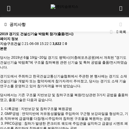
공지사항
목록
2019 경기도 건설신기술 박람회 참가(출품/전시)
페이지 정보
지승구조건설
21-06-08 15:22
3,822
0
본문
당사는 2019년 6월 19일~20일 경기도 평택시(이충레포츠공원)에서 개최된 "경기도
건설신기술 박람회"에 구조물 침하복원 관련 신기술 및 특허 공법을 출품/전시하였습
니다.
경기도에서 주최하고 한국건설교통신기술협회에서 주관한 본 행사에는 경기도 소재
건설신기술 개발자 또는 협약자에게 참가자격이 주어졌고, 당사는 경기도 소재 기술
연구소를 운영하고 있어 참가자격을 부여 받았습니다.
당사에서는 기존 구조물 지반보강 및 침하구조물 복원/인상관련 3가지 공법을 출품하
였고, 출품기술은 다음과 같습니다.
1. 디록공법 : 지반보강 및 침하구조물 복원공법
2. GMP공법 : 연약지반에 저유동성몰탈을 주입하여 구근형 보강파일을 형성하고, 기
초 직하부에 급결재를 다점/동시주입하여 침하된 구조물을 복원하는 공법
3. PRCG공법 : 침하가 발생한 콘크리트 궤도에 주입관을 설치하고 급결성 시멘트 페
이스트를 주입하여 침하궤도를 복원/인상하는 공법