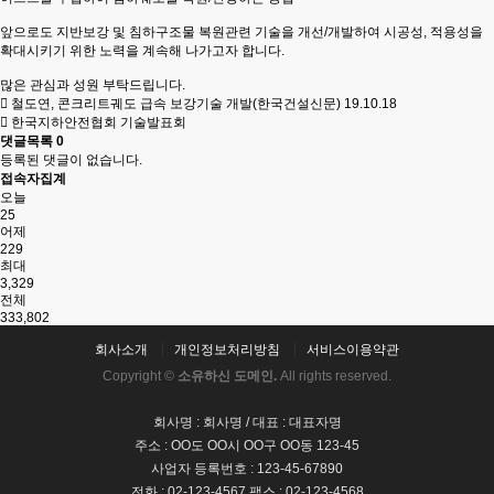
앞으로도 지반보강 및 침하구조물 복원관련 기술을 개선/개발하여 시공성, 적용성을
확대시키기 위한 노력을 계속해 나가고자 합니다.
많은 관심과 성원 부탁드립니다.
철도연, 콘크리트궤도 급속 보강기술 개발(한국건설신문) 19.10.18
한국지하안전협회 기술발표회
댓글목록
0
등록된 댓글이 없습니다.
접속자집계
오늘
25
어제
229
최대
3,329
전체
333,802
회사소개
개인정보처리방침
서비스이용약관
Copyright ©
소유하신 도메인.
All rights reserved.
회사명 : 회사명 / 대표 : 대표자명
주소 : OO도 OO시 OO구 OO동 123-45
사업자 등록번호 : 123-45-67890
전화 : 02-123-4567 팩스 : 02-123-4568