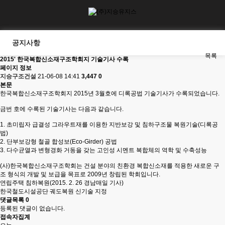
공지사항
목록
2015' 한국복합신소재구조학회지 기술기사 수록
페이지 정보
지승구조건설
21-06-08 14:41
3,447
0
본문
한국복합신소재구조학회지 2015년 3월호에 디록공법 기술기사가 수록되었습니다.
금번 호에 수록된 기술기사는 다음과 같습니다.
1. 초미립자 급결성 그라우트재를 이용한 지반보강 및 침하구조물 복원기술(디록공
법)
2. 단부보강형 철골 합성보(Eco-Girder) 공법
3. 다수균열과 변형경화 거동을 갖는 고인성 시멘트 복합체의 역학 및 수축성능
(사)한국복합신소재구조학회는 건설 분야의 친환경 복합신소재를 적용한 새로운 구
조 형식의 개발 및 보급을 목표로 2009년 창립된 학회입니다.
연립주택 침하복원(2015. 2. 26 경남매일 기사)
한국철도시설공단 궤도복원 신기술 지정
댓글목록
0
등록된 댓글이 없습니다.
접속자집계